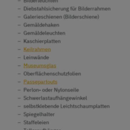
Bilderleuchten
Diebstahlsicherung für Bilderrahmen
Galerieschienen (Bilderschiene)
Gemäldehaken
Gemäldeleuchten
Kaschierplatten
Keilrahmen
Leinwände
Museumsglas
Oberflächenschutzfolien
Passepartouts
Perlon- oder Nylonseile
Schwerlastaufhängewinkel
selbstklebende Leichtschaumplatten
Spiegelhalter
Staffeleien