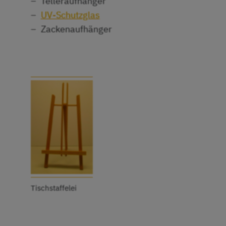
Telleraufhänger
UV-Schutzglas
Zackenaufhänger
Tischstaffelei