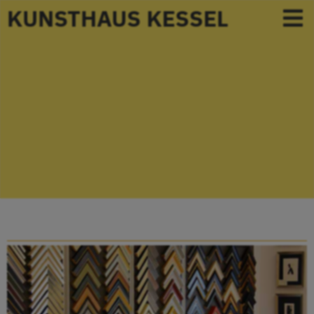
KUNSTHAUS KESSEL
Bilderrahmen
Rahmenleisten
Aluminium
Massivholz
Modellrahmen
Schattenfugenrahmen
Objektrahmen
Oval- und Rundrahmen
Wechselrahmen
Keilrahmen
Geschichte des Bilderrahmens
Passepartouts
Glas