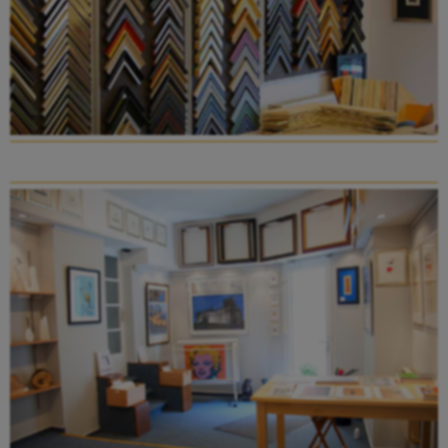
Galeriebedarf
Leistungen
Vergoldungen
Konservatorische Einrahmung
Passepartout-Anfertigung
Kaschierung und Veredelung
reinigen, reparieren, restaurieren
Aktuell
Skulpturen
Susanne Boerner
Dieter Eckert
Günter Grass
Luise Kött-Gärtner
Ramón Lombarte