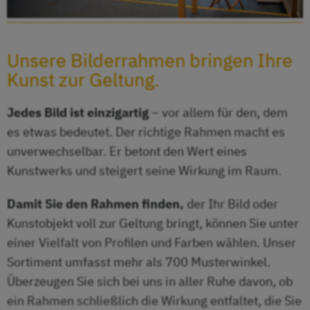
Patrick Preller
Rangisse Vernasse
Kerstin Stark
Unsere Bilderrahmen bringen Ihre
TAF Tafireyi Tendayi
Kunst zur Geltung.
Ger van Tankeren
Jutta Votteler
Jedes Bild ist einzigartig
– vor allem für den, dem
Stiche
es etwas bedeutet. Der richtige Rahmen macht es
unverwechselbar. Er betont den Wert eines
Radierungen
Kunstwerks und steigert seine Wirkung im Raum.
Artstore
Kontakt
Damit Sie den Rahmen finden,
der Ihr Bild oder
Impressum
Kunstobjekt voll zur Geltung bringt, können Sie unter
Datenschutz
einer Vielfalt von Profilen und Farben wählen. Unser
Sommerferien 2026
Sortiment umfasst mehr als 700 Musterwinkel.
Überzeugen Sie sich bei uns in aller Ruhe davon, ob
ein Rahmen schließlich die Wirkung entfaltet, die Sie